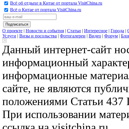
Всё об отдыхе в Китае от портала VisitChina.ru
Всё о Китае от портала VisitChina.ru
О проекте
|
Новости и события
|
Статьи
|
Интересное
|
Города
|
Услуги
|
Визы и посольства
|
Фотогалереи
|
Видео
|
Форум
|
Бло
Данный интернет-сайт но
информационный характер
информационные материа
сайте, не являются публи
положениями Статьи 437 
При использовании матери
ссылка на visitchina.ru