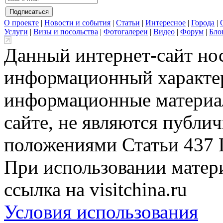
О проекте
|
Новости и события
|
Статьи
|
Интересное
|
Города
|
Услуги
|
Визы и посольства
|
Фотогалереи
|
Видео
|
Форум
|
Бло
Данный интернет-сайт но
информационный характер
информационные материа
сайте, не являются публи
положениями Статьи 437 
При использовании матери
ссылка на visitchina.ru
Условия использования