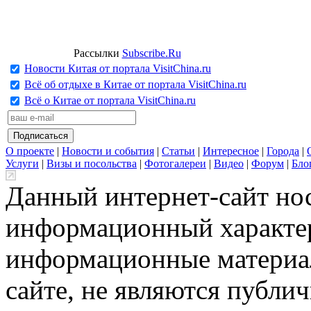
Рассылки
Subscribe.Ru
Новости Китая от портала VisitChina.ru
Всё об отдыхе в Китае от портала VisitChina.ru
Всё о Китае от портала VisitChina.ru
О проекте
|
Новости и события
|
Статьи
|
Интересное
|
Города
|
Услуги
|
Визы и посольства
|
Фотогалереи
|
Видео
|
Форум
|
Бло
Данный интернет-сайт но
информационный характер
информационные материа
сайте, не являются публи