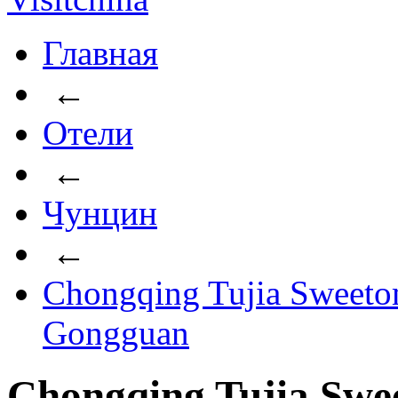
Главная
←
Отели
←
Чунцин
←
Chongqing Tujia Sweeto
Gongguan
Chongqing Tujia Swe