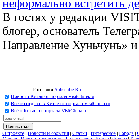
неформально встретить д
В гостях у редакции VIS
блогер, основатель Телег
Направление Хуньчунь» и
Рассылки
Subscribe.Ru
Новости Китая от портала VisitChina.ru
Всё об отдыхе в Китае от портала VisitChina.ru
Всё о Китае от портала VisitChina.ru
О проекте
|
Новости и события
|
Статьи
|
Интересное
|
Города
|
Услуги
|
Визы и посольства
|
Фотогалереи
|
Видео
|
Форум
|
Бло