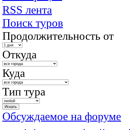
RSS лента
Поиск туров
Продолжительность от
Откуда
Куда
Тип тура
Обсуждаемое на форуме