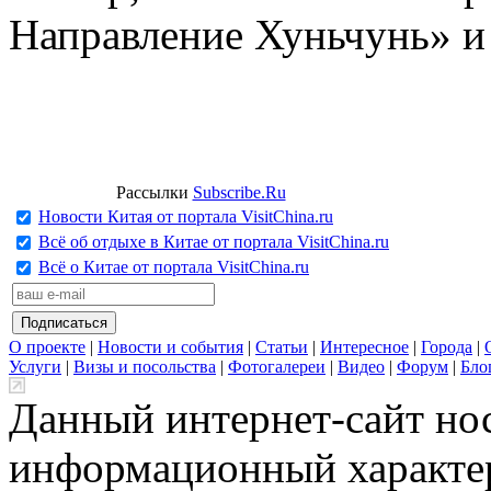
Направление Хуньчунь» и
Рассылки
Subscribe.Ru
Новости Китая от портала VisitChina.ru
Всё об отдыхе в Китае от портала VisitChina.ru
Всё о Китае от портала VisitChina.ru
О проекте
|
Новости и события
|
Статьи
|
Интересное
|
Города
|
Услуги
|
Визы и посольства
|
Фотогалереи
|
Видео
|
Форум
|
Бло
Данный интернет-сайт но
информационный характер