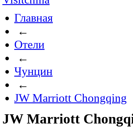
Главная
←
Отели
←
Чунцин
←
JW Marriott Chongqing
JW Marriott Chongq