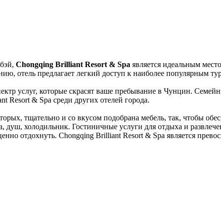
нбэй,
Chongqing Brilliant Resort & Spa
является идеальным место
нию, отель предлагает легкий доступ к наиболее популярным ту
ектр услуг, которые скрасят ваше пребывание в Чунцин. Семейны
ant Resort & Spa среди других отелей города.
торых, тщательно и со вкусом подобрана мебель, так, чтобы обе
да, душ, холодильник. Гостиничные услуги для отдыха и развлеч
ценно отдохнуть. Chongqing Brilliant Resort & Spa является пре