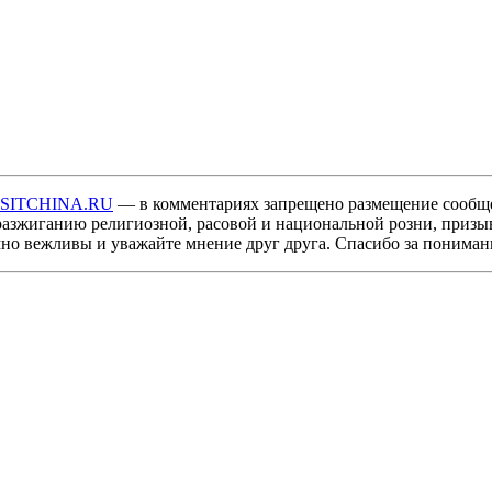
ISITCHINA.RU
— в комментариях запрещено размещение сообщ
разжиганию религиозной, расовой и национальной розни, призы
мно вежливы и уважайте мнение друг друга. Спасибо за пониман