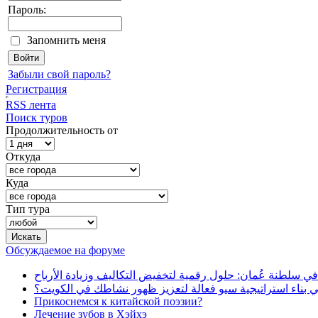
Пароль:
Запомнить меня
Забыли свой пароль?
Регистрация
RSS лента
Поиск туров
Продолжительность от
Откуда
Куда
Тип тура
Обсуждаемое на форуме
في سلطنة عُمان: حلول رقمية لتخفيض التكاليف وزيادة الأرباح
بناء استراتيجية سيو فعالة لتعزيز ظهور نشاطك في الكويت؟
Прикоснемся к китайской поэзии?
Лечение зубов в Хэйхэ