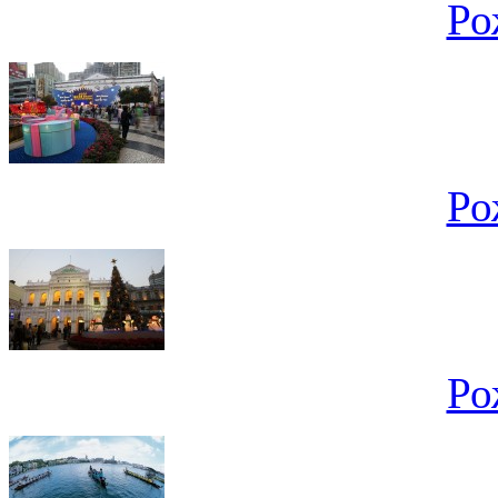
Ро
Ро
Ро