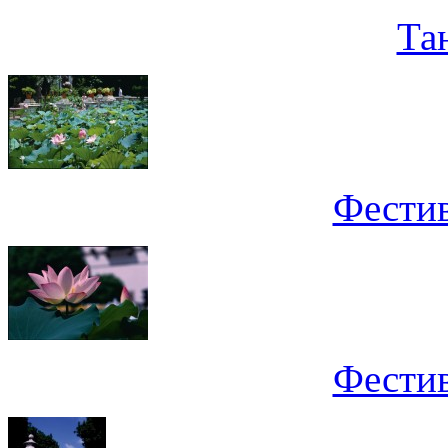
Та
Фестив
Фестив