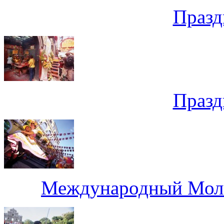
Празд
Празд
Международный Моло