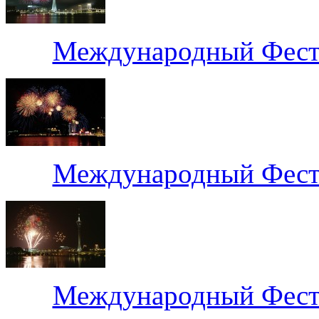
Международный Фести
Международный Фести
Международный Фести