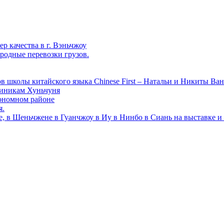
р качества в г. Вэньчжоу
родные перевозки грузов.
в школы китайского языка Chinese First – Натальи и Никиты Ван
линикам Хуньчуня
ономном районе
я.
е, в Шеньчжене в Гуанчжоу в Иу в Нинбо в Сиань на выставке и 