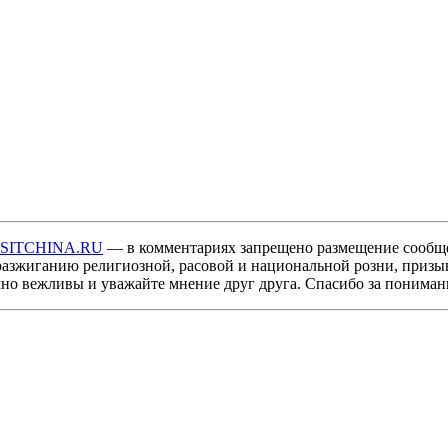
ISITCHINA.RU
— в комментариях запрещено размещение сообщ
разжиганию религиозной, расовой и национальной розни, призы
мно вежливы и уважайте мнение друг друга. Спасибо за пониман