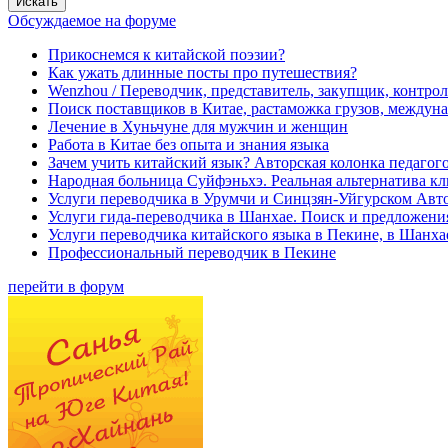
Обсуждаемое на форуме
Прикоснемся к китайской поэзии?
Как ужать длинные посты про путешествия?
Wenzhou / Переводчик, представитель, закупщик, контроле
Поиск поставщиков в Китае, растаможка грузов, междуна
Лечение в Хуньчуне для мужчин и женщин
Работа в Китае без опыта и знания языка
Зачем учить китайский язык? Авторская колонка педагого
Народная больница Суйфэньхэ. Реальная альтернатива к
Услуги переводчика в Урумчи и Синцзян-Уйгурском Авт
Услуги гида-переводчика в Шанхае. Поиск и предложени
Услуги переводчика китайского языка в Пекине, в Шанха
Профессиональный переводчик в Пекине
перейти в форум