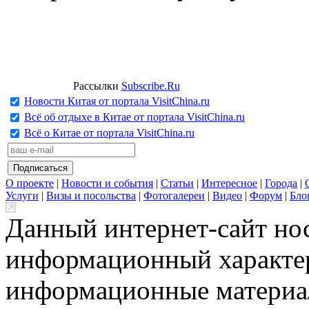
Рассылки
Subscribe.Ru
Новости Китая от портала VisitChina.ru
Всё об отдыхе в Китае от портала VisitChina.ru
Всё о Китае от портала VisitChina.ru
О проекте
|
Новости и события
|
Статьи
|
Интересное
|
Города
|
Услуги
|
Визы и посольства
|
Фотогалереи
|
Видео
|
Форум
|
Бло
Данный интернет-сайт но
информационный характер
информационные материа