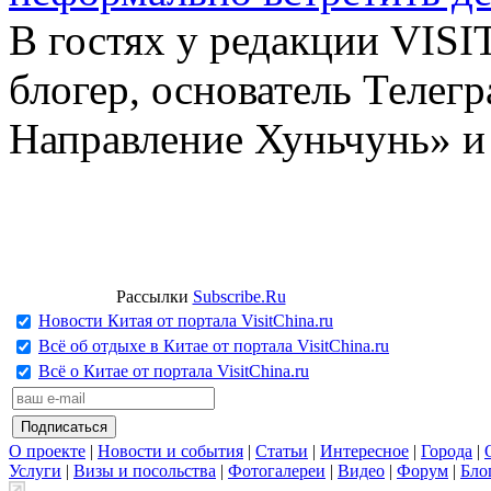
В гостях у редакции VIS
блогер, основатель Телег
Направление Хуньчунь» и
Рассылки
Subscribe.Ru
Новости Китая от портала VisitChina.ru
Всё об отдыхе в Китае от портала VisitChina.ru
Всё о Китае от портала VisitChina.ru
О проекте
|
Новости и события
|
Статьи
|
Интересное
|
Города
|
Услуги
|
Визы и посольства
|
Фотогалереи
|
Видео
|
Форум
|
Бло