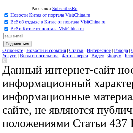
Рассылки
Subscribe.Ru
Новости Китая от портала VisitChina.ru
Всё об отдыхе в Китае от портала VisitChina.ru
Всё о Китае от портала VisitChina.ru
О проекте
|
Новости и события
|
Статьи
|
Интересное
|
Города
|
Услуги
|
Визы и посольства
|
Фотогалереи
|
Видео
|
Форум
|
Бло
Данный интернет-сайт но
информационный характер
информационные материа
сайте, не являются публи
положениями Статьи 437 