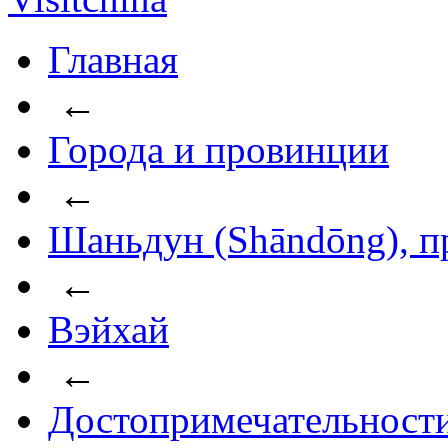
Главная
←
Города и провинции
←
Шаньдун (Shāndōng), п
←
Вэйхай
←
Достопримечательност