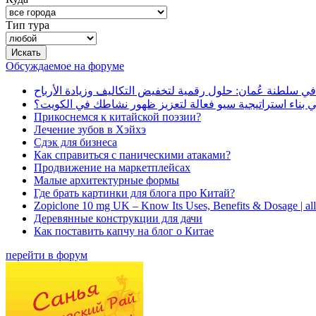
Тип тура
Обсуждаемое на форуме
في سلطنة عُمان: حلول رقمية لتخفيض التكاليف وزيادة الأرباح
بناء استراتيجية سيو فعالة لتعزيز ظهور نشاطك في الكويت؟
Прикоснемся к китайской поэзии?
Лечение зубов в Хэйхэ
Сдэк для бизнеса
Как справиться с паническими атаками?
Продвижение на маркетплейсах
Малые архитектурные формы
Где брать картинки для блога про Китай?
Zopiclone 10 mg UK – Know Its Uses, Benefits & Dosage | a
Деревянные конструкции для дачи
Как поставить капчу на блог о Китае
перейти в форум