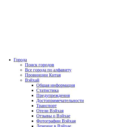
Города
Поиск городов
Все города по алфавиту
Провинции Китая
Вэйхай
Общая информация
Статистика
Предупреждения
Достопримечательности
Транспорт
Отели Вэйхая
Отзывы о Вэйхае
Фотографии Вэйхая
Лечение в Вэйхае