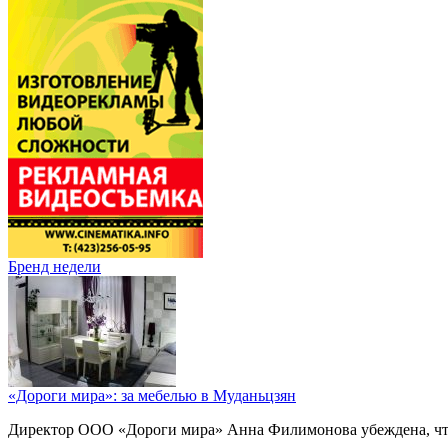
Бренд недели
«Дороги мира»: за мебелью в Муданьцзян
Директор ООО «Дороги мира» Анна Филимонова убеждена, что г