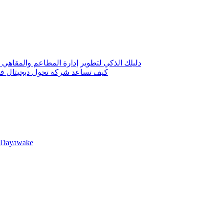
دليلك الذكي لتطوير إدارة المطاعم والمقاهي 
كيف تساعد شركة تحول ديجيتال في 
llDayawake