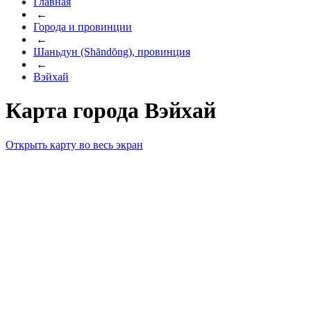
Главная
←
Города и провинции
←
Шаньдун (Shāndōng), провинция
←
Вэйхай
Карта города Вэйхай
Открыть карту во весь экран