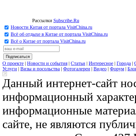
Рассылки
Subscribe.Ru
Новости Китая от портала VisitChina.ru
Всё об отдыхе в Китае от портала VisitChina.ru
Всё о Китае от портала VisitChina.ru
О проекте
|
Новости и события
|
Статьи
|
Интересное
|
Города
|
Услуги
|
Визы и посольства
|
Фотогалереи
|
Видео
|
Форум
|
Бло
Данный интернет-сайт но
информационный характер
информационные материа
сайте, не являются публи