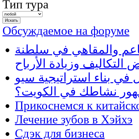
Тип тура
Обсуждаемое на форуме
طاعم والمقاهي في سلطنة
 التكاليف وزيادة الأرباح
في بناء استراتيجية سيو
ظهور نشاطك في الكويت؟
Прикоснемся к китайск
Лечение зубов в Хэйхэ
Сдэк для бизнеса