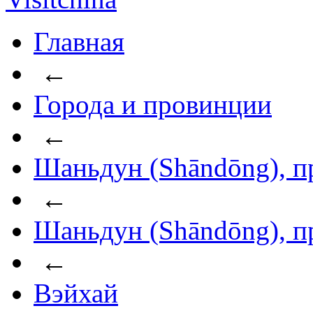
Главная
←
Города и провинции
←
Шаньдун (Shāndōng), п
←
Шаньдун (Shāndōng), п
←
Вэйхай