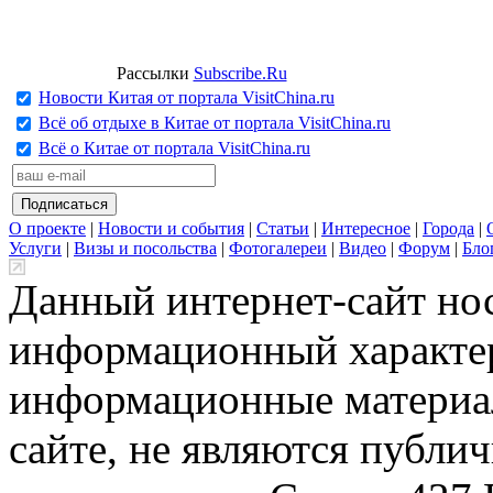
Рассылки
Subscribe.Ru
Новости Китая от портала VisitChina.ru
Всё об отдыхе в Китае от портала VisitChina.ru
Всё о Китае от портала VisitChina.ru
О проекте
|
Новости и события
|
Статьи
|
Интересное
|
Города
|
Услуги
|
Визы и посольства
|
Фотогалереи
|
Видео
|
Форум
|
Бло
Данный интернет-сайт но
информационный характер
информационные материа
сайте, не являются публи