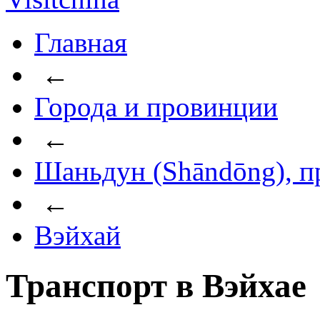
Главная
←
Города и провинции
←
Шаньдун (Shāndōng), п
←
Вэйхай
Транспорт в Вэйхае