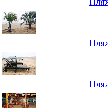
Пля
Пля
Пля