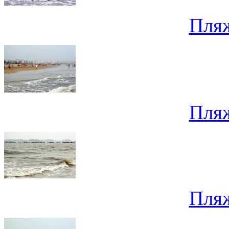
Пля
Пля
Пля