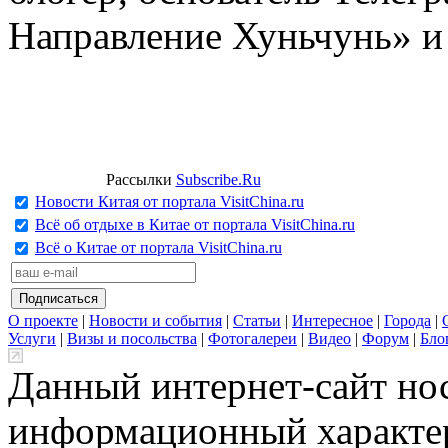
Направление Хуньчунь» и
Рассылки
Subscribe.Ru
Новости Китая от портала VisitChina.ru
Всё об отдыхе в Китае от портала VisitChina.ru
Всё о Китае от портала VisitChina.ru
О проекте
|
Новости и события
|
Статьи
|
Интересное
|
Города
|
Услуги
|
Визы и посольства
|
Фотогалереи
|
Видео
|
Форум
|
Бло
Данный интернет-сайт но
информационный характер