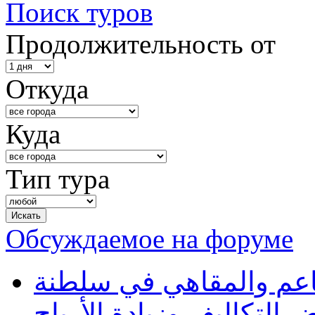
Поиск туров
Продолжительность от
Откуда
Куда
Тип тура
Обсуждаемое на форуме
طاعم والمقاهي في سلطنة
 التكاليف وزيادة الأرباح