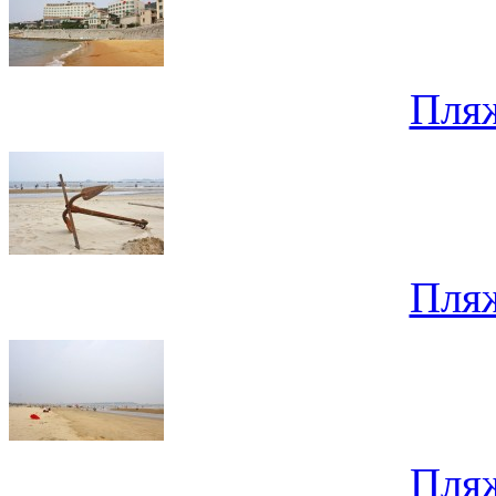
Пля
Пля
Пля