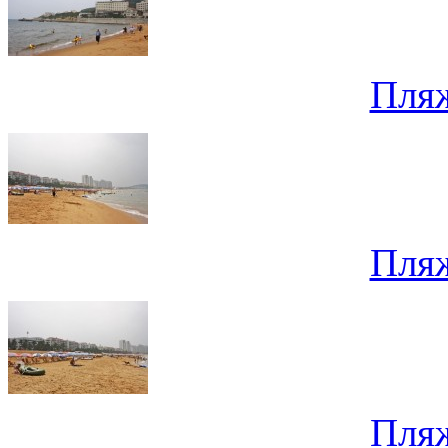
Пля
Пля
Пля