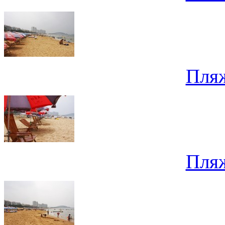
Пля
Пля