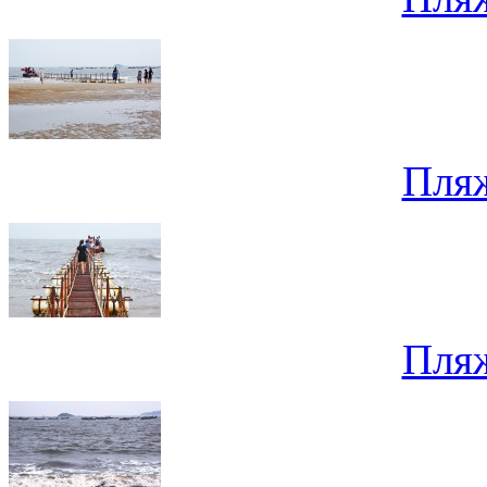
Пля
Пля