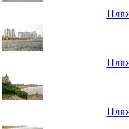
Пля
Пля
Пля