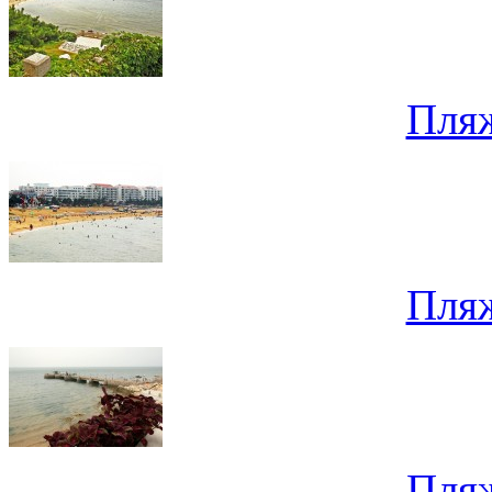
Пля
Пля
Пля