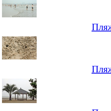
Пля
Пля