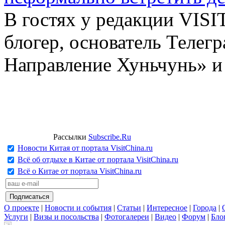
В гостях у редакции VIS
блогер, основатель Телег
Направление Хуньчунь» и
Рассылки
Subscribe.Ru
Новости Китая от портала VisitChina.ru
Всё об отдыхе в Китае от портала VisitChina.ru
Всё о Китае от портала VisitChina.ru
О проекте
|
Новости и события
|
Статьи
|
Интересное
|
Города
|
Услуги
|
Визы и посольства
|
Фотогалереи
|
Видео
|
Форум
|
Бло