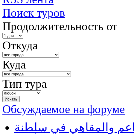
Поиск туров
Продолжительность от
Откуда
Куда
Тип тура
Обсуждаемое на форуме
طاعم والمقاهي في سلطنة