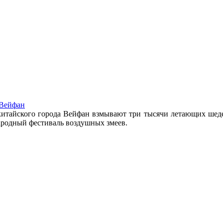
 Вейфан
 китайского города Вейфан взмывают три тысячи летающих шедев
народный фестиваль воздушных змеев.