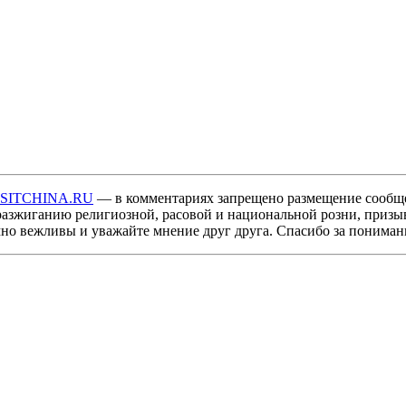
ISITCHINA.RU
— в комментариях запрещено размещение сообщ
разжиганию религиозной, расовой и национальной розни, призы
мно вежливы и уважайте мнение друг друга. Спасибо за пониман