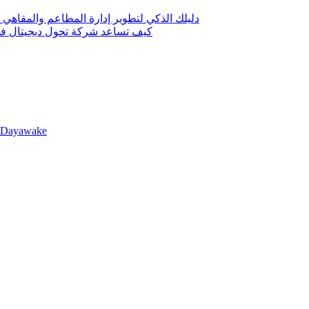
دليلك الذكي لتطوير إدارة المطاعم والمقاهي 
كيف تساعد شركة تحول ديجيتال في 
llDayawake