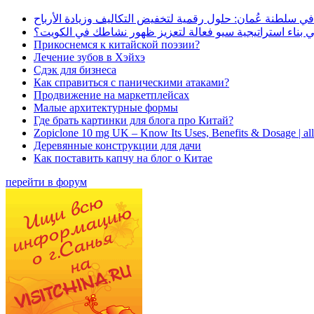
في سلطنة عُمان: حلول رقمية لتخفيض التكاليف وزيادة الأرباح
بناء استراتيجية سيو فعالة لتعزيز ظهور نشاطك في الكويت؟
Прикоснемся к китайской поэзии?
Лечение зубов в Хэйхэ
Сдэк для бизнеса
Как справиться с паническими атаками?
Продвижение на маркетплейсах
Малые архитектурные формы
Где брать картинки для блога про Китай?
Zopiclone 10 mg UK – Know Its Uses, Benefits & Dosage | a
Деревянные конструкции для дачи
Как поставить капчу на блог о Китае
перейти в форум