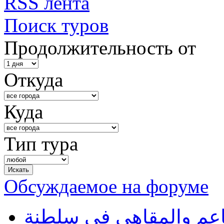
RSS лента
Поиск туров
Продолжительность от
Откуда
Куда
Тип тура
Обсуждаемое на форуме
طاعم والمقاهي في سلطنة