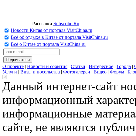
Рассылки
Subscribe.Ru
Новости Китая от портала VisitChina.ru
Всё об отдыхе в Китае от портала VisitChina.ru
Всё о Китае от портала VisitChina.ru
О проекте
|
Новости и события
|
Статьи
|
Интересное
|
Города
|
Услуги
|
Визы и посольства
|
Фотогалереи
|
Видео
|
Форум
|
Бло
Данный интернет-сайт но
информационный характер
информационные материа
сайте, не являются публи