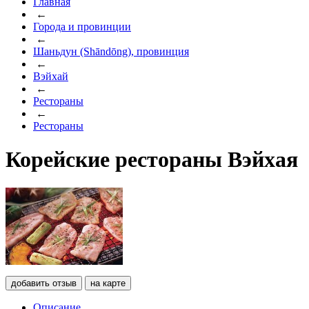
Главная
←
Города и провинции
←
Шаньдун (Shāndōng), провинция
←
Вэйхай
←
Рестораны
←
Рестораны
Корейские рестораны Вэйхая
добавить отзыв
на карте
Описание