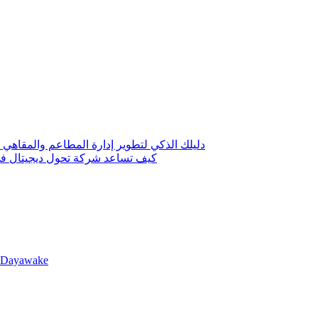
دليلك الذكي لتطوير إدارة المطاعم والمقاهي 
كيف تساعد شركة تحول ديجيتال في 
llDayawake