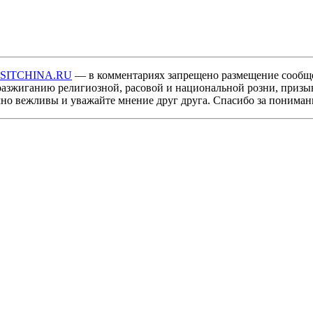
ISITCHINA.RU
— в комментариях запрещено размещение сообщ
разжиганию религиозной, расовой и национальной розни, призы
мно вежливы и уважайте мнение друг друга. Спасибо за пониман