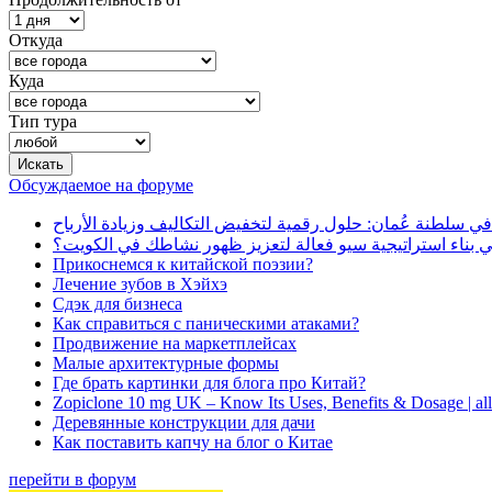
Откуда
Куда
Тип тура
Обсуждаемое на форуме
في سلطنة عُمان: حلول رقمية لتخفيض التكاليف وزيادة الأرباح
بناء استراتيجية سيو فعالة لتعزيز ظهور نشاطك في الكويت؟
Прикоснемся к китайской поэзии?
Лечение зубов в Хэйхэ
Сдэк для бизнеса
Как справиться с паническими атаками?
Продвижение на маркетплейсах
Малые архитектурные формы
Где брать картинки для блога про Китай?
Zopiclone 10 mg UK – Know Its Uses, Benefits & Dosage | a
Деревянные конструкции для дачи
Как поставить капчу на блог о Китае
перейти в форум