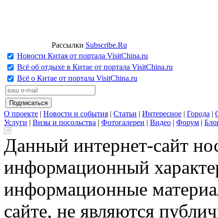
Рассылки
Subscribe.Ru
Новости Китая от портала VisitChina.ru
Всё об отдыхе в Китае от портала VisitChina.ru
Всё о Китае от портала VisitChina.ru
О проекте
|
Новости и события
|
Статьи
|
Интересное
|
Города
|
Услуги
|
Визы и посольства
|
Фотогалереи
|
Видео
|
Форум
|
Бло
Данный интернет-сайт но
информационный характер
информационные материа
сайте, не являются публи