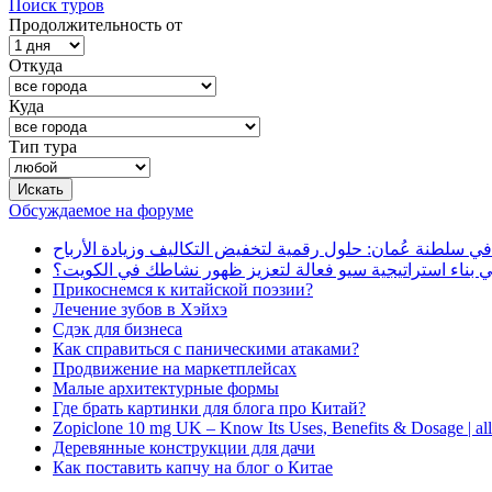
Поиск туров
Продолжительность от
Откуда
Куда
Тип тура
Обсуждаемое на форуме
في سلطنة عُمان: حلول رقمية لتخفيض التكاليف وزيادة الأرباح
بناء استراتيجية سيو فعالة لتعزيز ظهور نشاطك في الكويت؟
Прикоснемся к китайской поэзии?
Лечение зубов в Хэйхэ
Сдэк для бизнеса
Как справиться с паническими атаками?
Продвижение на маркетплейсах
Малые архитектурные формы
Где брать картинки для блога про Китай?
Zopiclone 10 mg UK – Know Its Uses, Benefits & Dosage | a
Деревянные конструкции для дачи
Как поставить капчу на блог о Китае