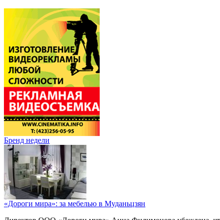
Бренд недели
«Дороги мира»: за мебелью в Муданьцзян