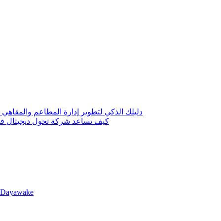
دليلك الذكي لتطوير إدارة المطاعم والمقاهي 
كيف تساعد شركة تحول ديجيتال في 
llDayawake