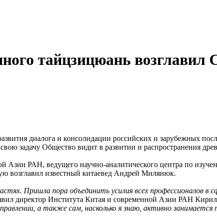
ного тайцзицюань возглавил 
развития диалога и консолидации российских и зарубежных посл
вою задачу Общество видит в развитии и распространения древн
ой Азии РАН, ведущего научно-аналитического центра по изучени
рую возглавил известный китаевед Андрей Милянюк.
астях. Пришла пора объединить усилия всех профессионалов в с
явил директор Института Китая и современной Азии РАН Кирил
равлении, а также сам, насколько я знаю, активно занимается