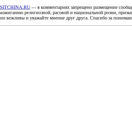
ISITCHINA.RU
— в комментариях запрещено размещение сообщ
разжиганию религиозной, расовой и национальной розни, призы
мно вежливы и уважайте мнение друг друга. Спасибо за пониман