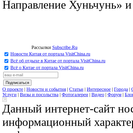
Направление Хуньчунь» и
Рассылки
Subscribe.Ru
Новости Китая от портала VisitChina.ru
Всё об отдыхе в Китае от портала VisitChina.ru
Всё о Китае от портала VisitChina.ru
О проекте
|
Новости и события
|
Статьи
|
Интересное
|
Города
|
Услуги
|
Визы и посольства
|
Фотогалереи
|
Видео
|
Форум
|
Бло
Данный интернет-сайт но
информационный характер