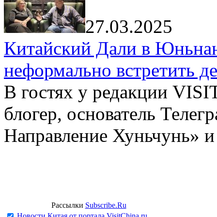
27.03.2025
Китайский Дали в Юньнань
неформально встретить д
В гостях у редакции VIS
блогер, основатель Телег
Направление Хуньчунь» и
Рассылки
Subscribe.Ru
Новости Китая от портала VisitChina.ru