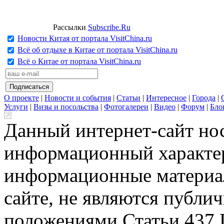
Рассылки
Subscribe.Ru
Новости Китая от портала VisitChina.ru
Всё об отдыхе в Китае от портала VisitChina.ru
Всё о Китае от портала VisitChina.ru
О проекте
|
Новости и события
|
Статьи
|
Интересное
|
Города
|
Услуги
|
Визы и посольства
|
Фотогалереи
|
Видео
|
Форум
|
Бло
Данный интернет-сайт но
информационный характер
информационные материа
сайте, не являются публи
положениями Статьи 437 