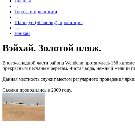
Главная
←
Города и провинции
←
Шаньдун (Shāndōng), провинция
←
Вэйхай
Вэйхай. Золотой пляж.
В юго-западной части района Wendeng протянулась 156 километ
прекрасным песчаным берегам. Чистая вода, нежный мелкий пе
Данная местность служит местом регулярного проведения ярки
Съемки проводились в 2009 году.