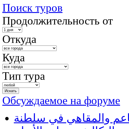
Поиск туров
Продолжительность от
Откуда
Куда
Тип тура
Обсуждаемое на форуме
طاعم والمقاهي في سلطنة