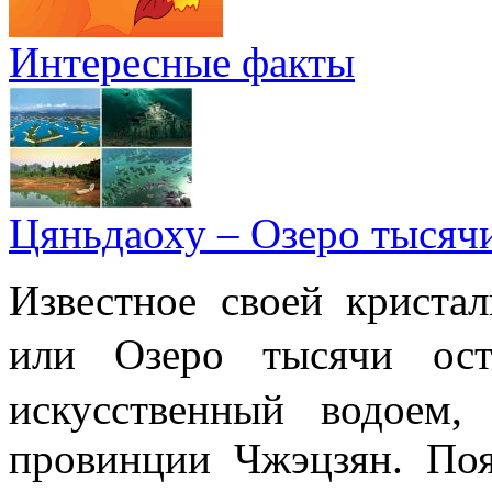
Интересные факты
Цяньдаоху – Озеро тысяч
Известное своей криста
или Озеро тысячи 
искусственный водоем,
провинции Чжэцзян. Поя