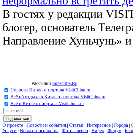
неформально встретить д
В гостях у редакции VIS
блогер, основатель Телег
Направление Хуньчунь» и
Рассылки
Subscribe.Ru
Новости Китая от портала VisitChina.ru
Всё об отдыхе в Китае от портала VisitChina.ru
Всё о Китае от портала VisitChina.ru
О проекте
|
Новости и события
|
Статьи
|
Интересное
|
Города
|
Услуги
|
Визы и посольства
|
Фотогалереи
|
Видео
|
Форум
|
Бло