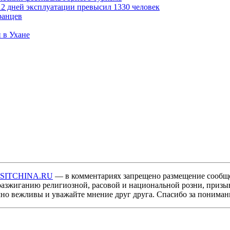
2 дней эксплуатации превысил 1330 человек
ранцев
 в Ухане
ISITCHINA.RU
— в комментариях запрещено размещение сообщ
разжиганию религиозной, расовой и национальной розни, призы
мно вежливы и уважайте мнение друг друга. Спасибо за пониман