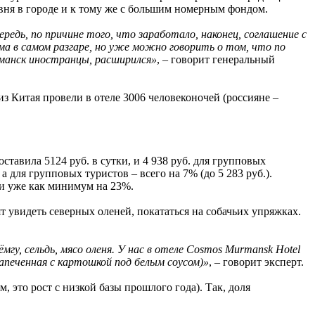
овня в городе и к тому же с большим номерным фондом.
едь, по причине того, что заработало, наконец, соглашение с
ма в самом разгаре, но уже можно говорить о том, что по
урманск иностранцы, расширился»
, – говорит генеральный
з Китая провели в отеле 3006 человеконочей (россияне –
ставила 5124 руб. в сутки, и 4 938 руб. для групповых
а для групповых туристов – всего на 7% (до 5 283 руб.).
ли уже как минимум на 23%.
т увидеть северных оленей, покататься на собачьих упряжках.
гу, сельдь, мясо оленя. У нас в отеле Cosmos Murmansk Hotel
печенная с картошкой под белым соусом)»
, – говорит эксперт.
 это рост с низкой базы прошлого года). Так, доля