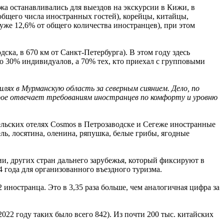
ежа останавливались для выездов на экскурсии в Кижи, в
общего числа иностранных гостей), корейцы, китайцы,
уже 12,6% от общего количества иностранцев), при этом
дска, в 670 км от Санкт-Петербурга). В этом году здесь
ко 30% индивидуалов, а 70% тех, кто приехал с групповыми
ях в Мурманскую область за северным сиянием. Дело, по
рое отвечает требованиям иностранцев по комфорту и уровню
ельских отелях Cosmos в Петрозаводске и Сегеже иностранные
ь, лосятина, оленина, ряпушка, белые грибы, ягодные
и, других стран дальнего зарубежья, который фиксируют в
4 года для организованного въездного туризма.
ностранца. Это в 3,35 раза больше, чем аналогичная цифра за
022 году таких было всего 842). Из почти 200 тыс. китайских