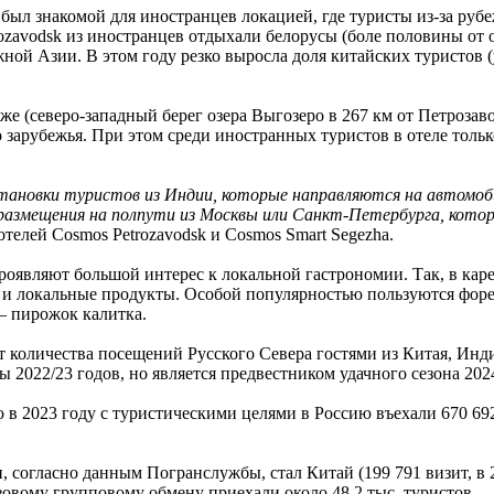
 был знакомой для иностранцев локацией, где туристы из-за руб
rozavodsk из иностранцев отдыхали белорусы (боле половины от 
ной Азии. В этом году резко выросла доля китайских туристов (
же (северо-западный берег озера Выгозеро в 267 км от Петрозаво
 зарубежья. При этом среди иностранных туристов в отеле толь
ановки туристов из Индии, которые направляются на автомобил
 размещения на полпути из Москвы или Санкт-Петербурга, кото
телей Cosmos Petrozavodsk и Cosmos Smart Segezha.
роявляют большой интерес к локальной гастрономии. Так, в кар
 и локальные продукты. Особой популярностью пользуются форел
 – пирожок калитка.
 количества посещений Русского Севера гостями из Китая, Инди
ы 2022/23 годов, но является предвестником удачного сезона 202
2023 году с туристическими целями в Россию въехали 670 692 и
 согласно данным Погранслужбы, стал Китай (199 791 визит, в 2
зовому групповому обмену приехали около 48,2 тыс. туристов.