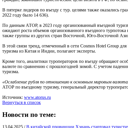
В пятерке лидеров по въезду с тур. целями также оказались гра
2022 году было 14 636).
По данным АТОР, в 2023 году организованный въездной туризм 
ожидают роста объемов организованного въездного турпотока в
также группы из других стран Восточной, Юго-Восточной Ази
В этой связи тренд, отмеченный в сети Cosmos Hotel Group дл
туризма из Китая и Индии, полагают эксперты.
Кроме того, аналитики туроператоров по въезду обращают особ
валюте по сравнению с прошлогодней зимой. С учетом падения
туризма.
«Ослабление рубля по отношению к основным мировым валютам 
АТОР по въездному туризму, генеральный директор туроперат
Источник:
www.atorus.ru
Вернуться в список
Новости по теме:
13.04.2025 /
В китайской провинции Хэнань стартовал туристи