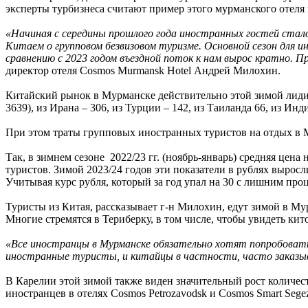
эксперты турбизнеса считают пример этого мурманского отеля 
«Начиная с середины прошлого года иностранных гостей стало 
Китаем о групповом безвизовом туризме. Основной сезон для и
сравнению с 2023 годом въездной поток к нам вырос кратно. П
директор отеля Cosmos Murmansk Hotel Андрей Милохин.
Китайский рынок в Мурманске действительно этой зимой лидир
3639), из Ирана – 306, из Турции – 142, из Таиланда 66, из Инди
При этом траты групповых иностранных туристов на отдых в 
Так, в зимнем сезоне 2022/23 гг. (ноябрь-январь) средняя цена
туристов. Зимой 2023/24 годов эти показатели в рублях выросли
Учитывая курс рубля, который за год упал на 30 с лишним пр
Туристы из Китая, рассказывает г-н Милохин, едут зимой в Му
Многие стремятся в Териберку, в том числе, чтобы увидеть кит
«Все иностранцы в Мурманске обязательно хотят попробовать а
иностранные туристы, и китайцы в частности, часто заказыв
В Карелии этой зимой также виден значительный рост количеств
иностранцев в отелях Cosmos Petrozavodsk и Cosmos Smart Segezh