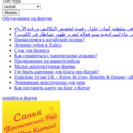
Тип тура
Обсуждаемое на форуме
في سلطنة عُمان: حلول رقمية لتخفيض التكاليف وزيادة الأرباح
بناء استراتيجية سيو فعالة لتعزيز ظهور نشاطك في الكويت؟
Прикоснемся к китайской поэзии?
Лечение зубов в Хэйхэ
Сдэк для бизнеса
Как справиться с паническими атаками?
Продвижение на маркетплейсах
Малые архитектурные формы
Где брать картинки для блога про Китай?
Zopiclone 10 mg UK – Know Its Uses, Benefits & Dosage | a
Деревянные конструкции для дачи
Как поставить капчу на блог о Китае
перейти в форум