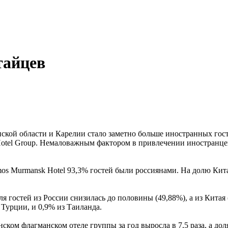
тайцев
нской области и Карелии стало заметно больше иностранных гост
 Hotel Group. Немаловажным фактором в привлечении иностранце
smos Murmansk Hotel 93,3% гостей были россиянами. На долю Ки
я гостей из России снизилась до половины (49,88%), а из Кита
 Турции, и 0,9% из Таиланда.
ском флагманском отеле группы за год выросла в 7,5 раза, а до