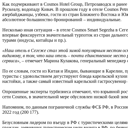
Как подчеркивают в Cosmos Hotel Group, Петрозаводск и ранее
Рускеалу, водопаду Кивач. В прошлом году в отеле Cosmos Pet
азербайджанцы, узбеки, гости из стран Ближнего Востока и Юж
абсолютное большинство бронирований – индивидуальные.
Несколько иная ситуация – в отеле Cosmos Smart Segezha в Сеге
впервые фиксируется значительный турпоток из стран дальнего
турами (индусы, китайцы и пр.).
«Наш отель в Сегеже стал этой зимой популярным местом ост
видимому, в том, что наш отель – почти единственное место
сервиса»,
– отмечает Марина Кулакова, генеральный менеджер о
По ее словам, гости из Китая и Индии, бывающие в Карелии, п
туристы с удовольствием дегустируют блюда карельской кухни
настойки, а также самый известный карельский гастросувенир
Опрошенные эксперты турбизнеса отмечают, что взрывной рост
сети Cosmos, в значительной мере обусловлен низкой базой зим
Напомним, по данным пограничной службы ФСБ РФ, в Россию в 
2022 год (200 177).
Безусловным лидером по въезду в РФ с туристическими целями,
граждан, заявивших туристические цели визита в РФ, по безви