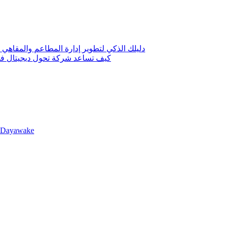
دليلك الذكي لتطوير إدارة المطاعم والمقاهي 
كيف تساعد شركة تحول ديجيتال في 
llDayawake