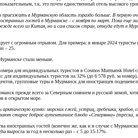
показательным, т.к. это почти единственный отель высокого ур
приезжать в Мурманскую область гораздо больше. В первую очер
ностранных гостей в Мурманске – с ноября по март. Пока еще зи
режде всего из Китая, но и сам список стран, откуда едут в М
ует с огромным отрывом. Для примера: в январе 2024 туристы и
и – 25.
Мурманске стали меньше.
 номера для индивидуальных туристов в Cosmos Murmansk Hotel со
: для индивидуальных туристов на 32% (до 6 578 руб. за номер), 
оцентов, групповые туры в Мурманск для иностранцев подешеве
рманск прежде всего за Северным сиянием и русской зимой, хотя
ов в открытом море.
рктическую кухню: морских ежей, устриц, гребешки, крабов, сём
ают старое доброе аутентичное блюдо «Северянка» (треска, за
а иностранных гостей (конечно же, как и в случае с Мурманском,
a выросла за год в несколько раз – с 5 до 15-17%.