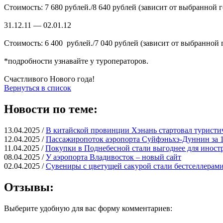
Стоимость: 7 680 рублей./8 640 рублей (зависит от выбранной 
31.12.11 — 02.01.12
Стоимость: 6 400 рублей./7 040 рублей (зависит от выбранной 
*подробности узнавайте у туроператоров.
Счастливого Нового года!
Вернуться в список
Новости по теме:
13.04.2025 /
В китайской провинции Хэнань стартовал туристи
12.04.2025 /
Пассажиропоток аэропорта Суйфэньхэ-Дуннин за 1
11.04.2025 /
Покупки в Поднебесной стали выгоднее для иност
08.04.2025 /
У аэропорта Владивосток – новый сайт
02.04.2025 /
Сувениры с цветущей сакурой стали бестселлерами
Отзывы:
Выберите удобную для вас форму комментариев: