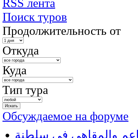
RSS лента
Поиск туров
Продолжительность от
Откуда
Куда
Тип тура
Обсуждаемое на форуме
طاعم والمقاهي في سلطنة