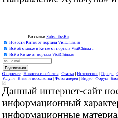
Рассылки
Subscribe.Ru
Новости Китая от портала VisitChina.ru
Всё об отдыхе в Китае от портала VisitChina.ru
Всё о Китае от портала VisitChina.ru
О проекте
|
Новости и события
|
Статьи
|
Интересное
|
Города
|
Услуги
|
Визы и посольства
|
Фотогалереи
|
Видео
|
Форум
|
Бло
Данный интернет-сайт но
информационный характер
информационные материа