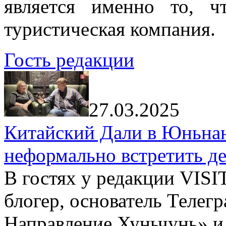
является именно то, ч
туристическая компания.
Гость редакции
27.03.2025
Китайский Дали в Юньнань
неформально встретить д
В гостях у редакции VIS
блогер, основатель Телег
Направление Хуньчунь» и