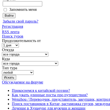
Запомнить меня
Забыли свой пароль?
Регистрация
RSS лента
Поиск туров
Продолжительность от
Откуда
Куда
Тип тура
Обсуждаемое на форуме
Прикоснемся к китайской поэзии?
Как ужать длинные посты про путешествия?
Wenzhou / Переводчик, представитель, закупщик, контроле
Поиск поставщиков в Китае, растаможка грузов, междуна
Лечение в Хуньчуне для мужчин и женщин