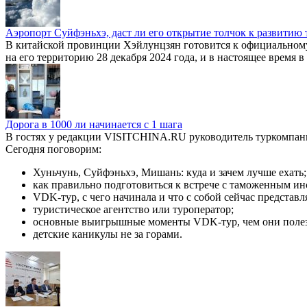
Аэропорт Суйфэньхэ, даст ли его открытие толчок к развитию
В китайской провинции Хэйлунцзян готовится к официальном
на его территорию 28 декабря 2024 года, и в настоящее время 
Дорога в 1000 ли начинается с 1 шага
В гостях у редакции VISITCHINA.RU руководитель туркомпа
Сегодня поговорим:
Хуньчунь, Суйфэньхэ, Мишань: куда и зачем лучше ехать;
как правильно подготовиться к встрече с таможенным ин
VDK-тур, с чего начинала и что с собой сейчас представл
туристическое агентство или туроператор;
основные выигрышные моменты VDK-тур, чем они полез
детские каникулы не за горами.