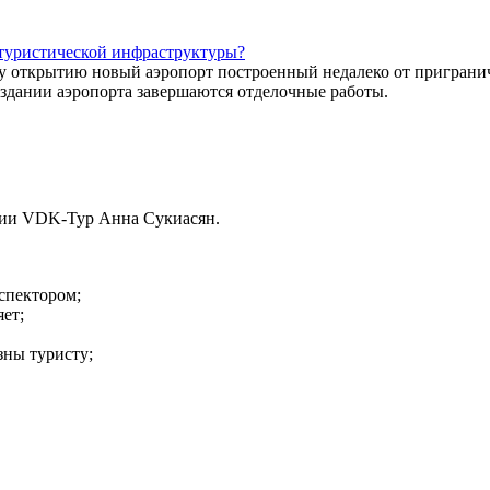
 туристической инфраструктуры?
у открытию новый аэропорт построенный недалеко от пригран
в здании аэропорта завершаются отделочные работы.
нии VDK-Тур Анна Сукиасян.
спектором;
яет;
ны туристу;