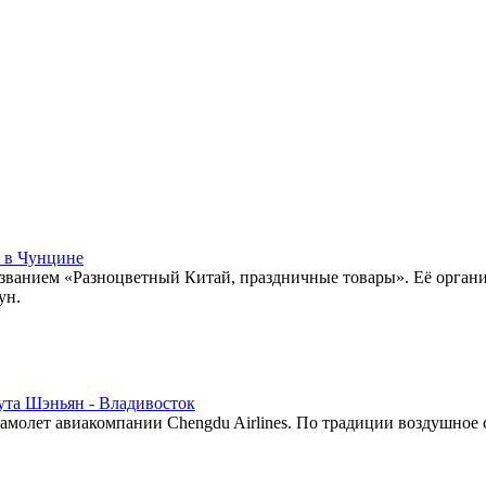
 в Чунцине
азванием «Разноцветный Китай, праздничные товары». Её орган
ун.
ута Шэньян - Владивосток
самолет авиакомпании Chengdu Airlines. По традиции воздушное