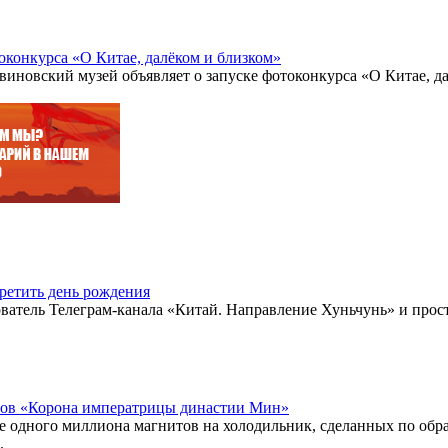
оконкурса «О Китае, далёком и близком»
иновский музей объявляет о запуске фотоконкурса «О Китае, да
ретить день рождения
ватель Телеграм-канала «Китай. Направление Хуньчунь» и прос
тов «Корона императрицы династии Мин»
 одного миллиона магнитов на холодильник, сделанных по обр
.