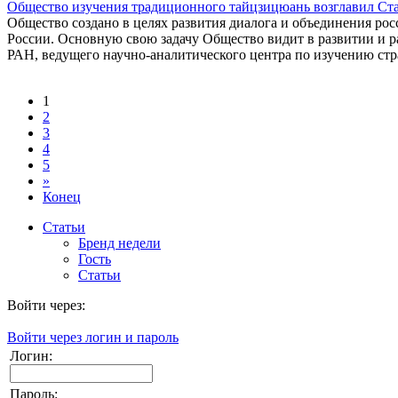
Общество изучения традиционного тайцзицюань возглавил Ст
Общество создано в целях развития диалога и объединения ро
России. Основную свою задачу Общество видит в развитии и ра
РАН, ведущего научно-аналитического центра по изучению стр
1
2
3
4
5
»
Конец
Статьи
Бренд недели
Гость
Статьи
Войти через:
Войти через логин и пароль
Логин:
Пароль: