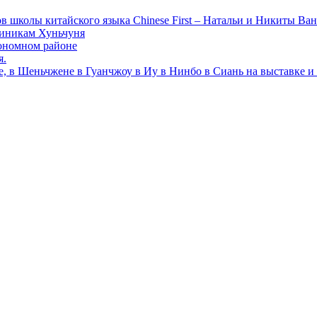
в школы китайского языка Chinese First – Натальи и Никиты Ван
линикам Хуньчуня
ономном районе
я.
е, в Шеньчжене в Гуанчжоу в Иу в Нинбо в Сиань на выставке и 