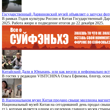
Государственный Дарвиновский музей объявляет о запуске фот
В рамках Годов культуры России и Китая Государственный Дарв
2025. Работа жюри и подведение итогов до 22 декабря 2025.
Китайский Дали в Юньнань, или как весело и неформально вст
В гостях у редакции VISITCHINA Ольга Ефимова, блогер, осно
В Национальном музее Китая продано свыше миллиона магни
Национальный музей Китая на сегодняшний день продал свыше
гг.), которая является одним из шедевров главного музея страны