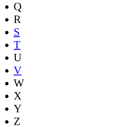
Q
R
S
T
U
V
W
X
Y
Z