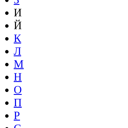
И
Й
К
Л
М
Н
О
П
Р