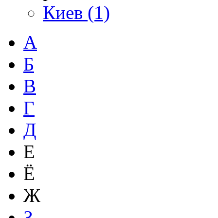
Киев (1)
А
Б
В
Г
Д
Е
Ё
Ж
З