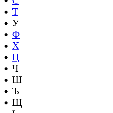
С
Т
У
Ф
Х
Ц
Ч
Ш
Ъ
Щ