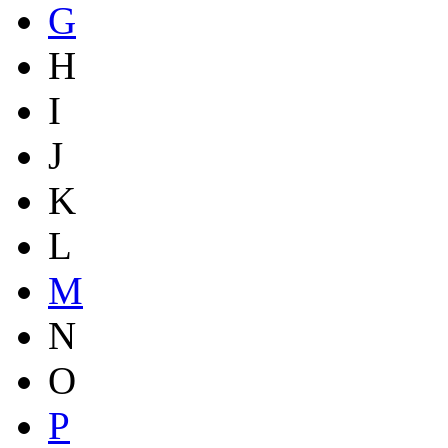
G
H
I
J
K
L
M
N
O
P