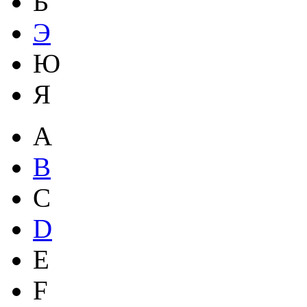
Ь
Э
Ю
Я
A
B
C
D
E
F