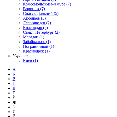
Комсомольск-на-Амуре (7)
Воронеж (7)
Спасск-Дальний (5)
Арсеньев (3)
Лесозаводск (2)
Краснодар (2)
Санкт-Петербург (2)
Магадан (1)
Забайкальск (1)
Пограничный (1)
Красноярск (1)
Украина
Киев (1)
А
Б
В
Г
Д
Е
Ё
Ж
З
И
Й