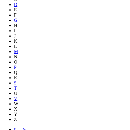
D
E
F
G
H
I
J
K
L
M
N
O
P
Q
R
S
T
U
V
W
X
Y
Z
0 — 9