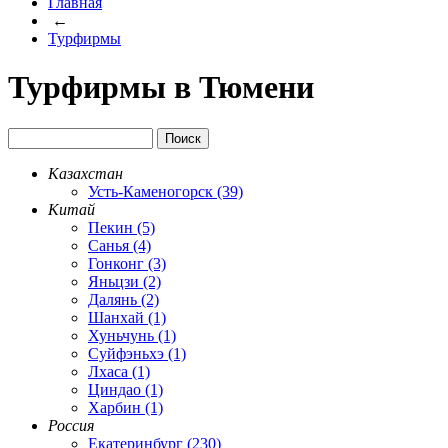
Главная
←
Турфирмы
Турфирмы в Тюмени
Казахстан
Усть-Каменогорск (39)
Китай
Пекин (5)
Санья (4)
Гонконг (3)
Яньцзи (2)
Далянь (2)
Шанхай (1)
Хуньчунь (1)
Суйфэньхэ (1)
Лхаса (1)
Циндао (1)
Харбин (1)
Россия
Екатеринбург (230)