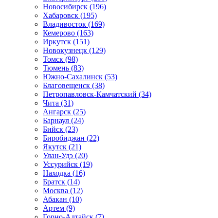
Новосибирск (196)
Хабаровск (195)
Владивосток (169)
Кемерово (163)
Иркутск (151)
Новокузнецк (129)
Томск (98)
Тюмень (83)
Южно-Сахалинск (53)
Благовещенск (38)
Петропавловск-Камчатский (34)
Чита (31)
Ангарск (25)
Барнаул (24)
Бийск (23)
Биробиджан (22)
Якутск (21)
Улан-Удэ (20)
Уссурийск (19)
Находка (16)
Братск (14)
Москва (12)
Абакан (10)
Артем (9)
Горно-Алтайск (7)