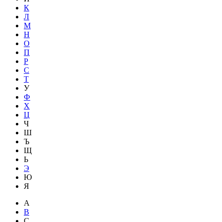
К
Л
М
Н
О
П
Р
С
Т
У
Ф
Х
Ц
Ч
Ш
Ъ
Щ
Ь
Э
Ю
Я
A
B
C