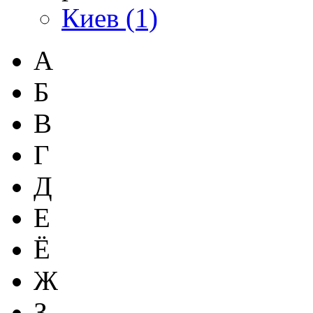
Киев (1)
А
Б
В
Г
Д
Е
Ё
Ж
З