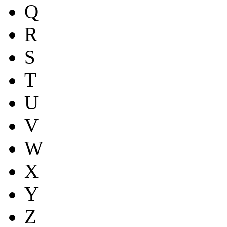
Q
R
S
T
U
V
W
X
Y
Z