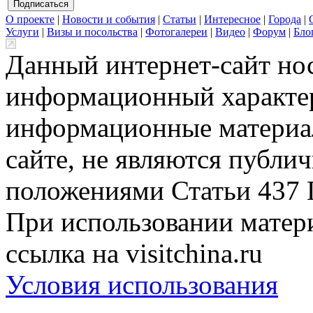
О проекте
|
Новости и события
|
Статьи
|
Интересное
|
Города
|
Услуги
|
Визы и посольства
|
Фотогалереи
|
Видео
|
Форум
|
Бло
Данный интернет-сайт но
информационный характер
информационные материа
сайте, не являются публи
положениями Статьи 437 
При использовании матери
ссылка на visitchina.ru
Условия использования