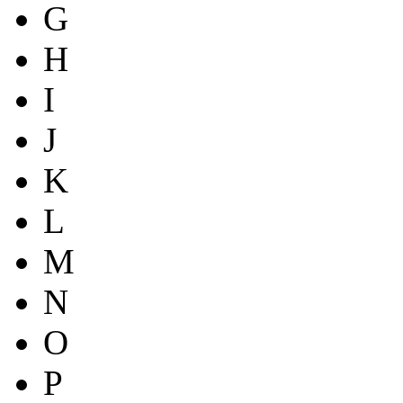
G
H
I
J
K
L
M
N
O
P