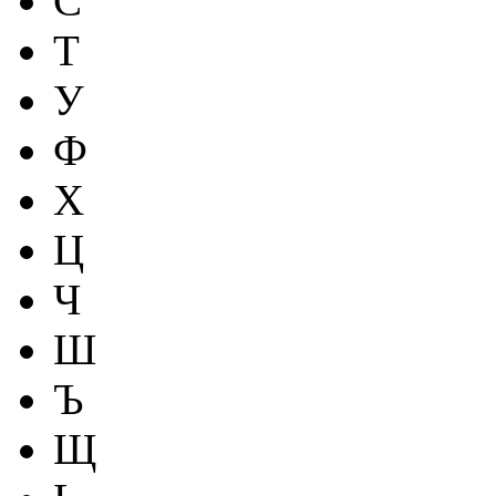
С
Т
У
Ф
Х
Ц
Ч
Ш
Ъ
Щ