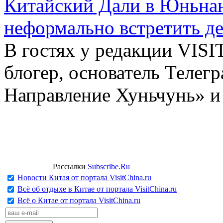
Китайский Дали в Юньнань
неформально встретить д
В гостях у редакции VIS
блогер, основатель Телег
Направление Хуньчунь» и
Рассылки
Subscribe.Ru
Новости Китая от портала VisitChina.ru
Всё об отдыхе в Китае от портала VisitChina.ru
Всё о Китае от портала VisitChina.ru