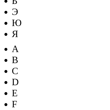
Ь
Э
Ю
Я
A
B
C
D
E
F