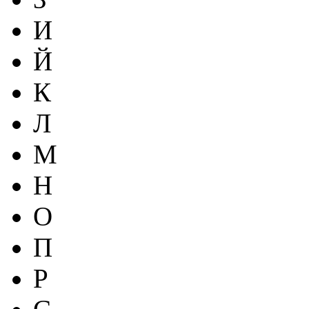
И
Й
К
Л
М
Н
О
П
Р