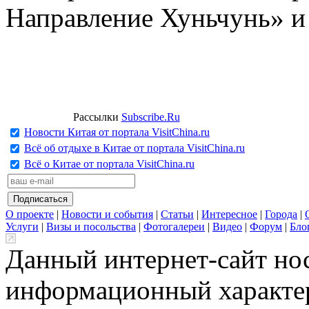
Направление Хуньчунь» и
Рассылки
Subscribe.Ru
Новости Китая от портала VisitChina.ru
Всё об отдыхе в Китае от портала VisitChina.ru
Всё о Китае от портала VisitChina.ru
О проекте
|
Новости и события
|
Статьи
|
Интересное
|
Города
|
Услуги
|
Визы и посольства
|
Фотогалереи
|
Видео
|
Форум
|
Бло
Данный интернет-сайт но
информационный характер