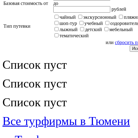
Базовая стоимость от
до
рублей
чайный
экскурсионный
пляжн
шоп-тур
учебный
оздоровител
Тип путевки
лыжный
детский
мебельный
тематический
или
сбросить 
Список пуст
Список пуст
Список пуст
Все турфирмы в Тюмени