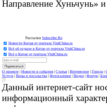
Направление Хуньчунь» и
Рассылки
Subscribe.Ru
Новости Китая от портала VisitChina.ru
Всё об отдыхе в Китае от портала VisitChina.ru
Всё о Китае от портала VisitChina.ru
О проекте
|
Новости и события
|
Статьи
|
Интересное
|
Города
|
Услуги
|
Визы и посольства
|
Фотогалереи
|
Видео
|
Форум
|
Бло
Данный интернет-сайт но
информационный характер