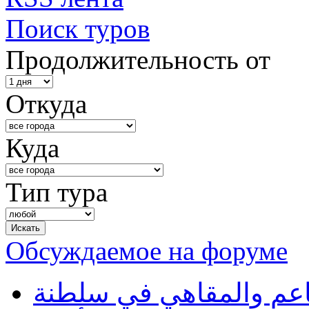
Поиск туров
Продолжительность от
Откуда
Куда
Тип тура
Обсуждаемое на форуме
طاعم والمقاهي في سلطنة