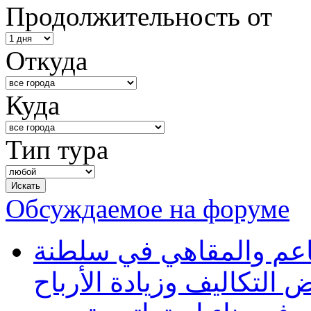
Продолжительность от
Откуда
Куда
Тип тура
Обсуждаемое на форуме
طاعم والمقاهي في سلطنة
 التكاليف وزيادة الأرباح