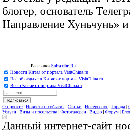
блогер, основатель Телег
Направление Хуньчунь» и
Рассылки
Subscribe.Ru
Новости Китая от портала VisitChina.ru
Всё об отдыхе в Китае от портала VisitChina.ru
Всё о Китае от портала VisitChina.ru
О проекте
|
Новости и события
|
Статьи
|
Интересное
|
Города
|
Услуги
|
Визы и посольства
|
Фотогалереи
|
Видео
|
Форум
|
Бло
Данный интернет-сайт но