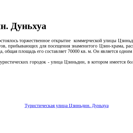
н. Дуньхуа
 состоялось торжественное открытие коммерческой улицы Цзинь
стов, прибывающих для посещения знаменитого Цзин-храма, ра
а, общая площадь его составляет 70000 кв. м. Он является одн
туристических городок - улица Цзиньдин, в котором имеется бо
Туристическая улица Цзиньдин. Дуньхуа