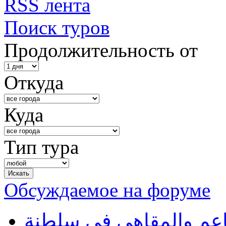
RSS лента
Поиск туров
Продолжительность от
Откуда
Куда
Тип тура
Обсуждаемое на форуме
طاعم والمقاهي في سلطنة