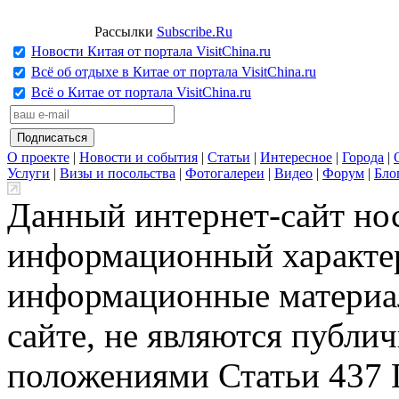
Рассылки
Subscribe.Ru
Новости Китая от портала VisitChina.ru
Всё об отдыхе в Китае от портала VisitChina.ru
Всё о Китае от портала VisitChina.ru
О проекте
|
Новости и события
|
Статьи
|
Интересное
|
Города
|
Услуги
|
Визы и посольства
|
Фотогалереи
|
Видео
|
Форум
|
Бло
Данный интернет-сайт но
информационный характер
информационные материа
сайте, не являются публи
положениями Статьи 437 