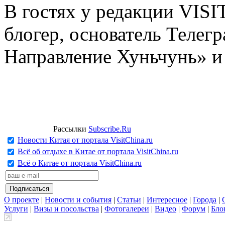
В гостях у редакции VIS
блогер, основатель Телег
Направление Хуньчунь» и
Рассылки
Subscribe.Ru
Новости Китая от портала VisitChina.ru
Всё об отдыхе в Китае от портала VisitChina.ru
Всё о Китае от портала VisitChina.ru
О проекте
|
Новости и события
|
Статьи
|
Интересное
|
Города
|
Услуги
|
Визы и посольства
|
Фотогалереи
|
Видео
|
Форум
|
Бло