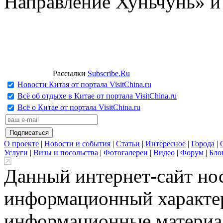
Направление Хуньчунь» и
Рассылки
Subscribe.Ru
Новости Китая от портала VisitChina.ru
Всё об отдыхе в Китае от портала VisitChina.ru
Всё о Китае от портала VisitChina.ru
О проекте
|
Новости и события
|
Статьи
|
Интересное
|
Города
|
Услуги
|
Визы и посольства
|
Фотогалереи
|
Видео
|
Форум
|
Бло
Данный интернет-сайт но
информационный характер
информационные материа