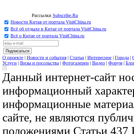
Рассылки
Subscribe.Ru
Новости Китая от портала VisitChina.ru
Всё об отдыхе в Китае от портала VisitChina.ru
Всё о Китае от портала VisitChina.ru
О проекте
|
Новости и события
|
Статьи
|
Интересное
|
Города
|
Услуги
|
Визы и посольства
|
Фотогалереи
|
Видео
|
Форум
|
Бло
Данный интернет-сайт но
информационный характер
информационные материа
сайте, не являются публи
положениями Статьи 437 