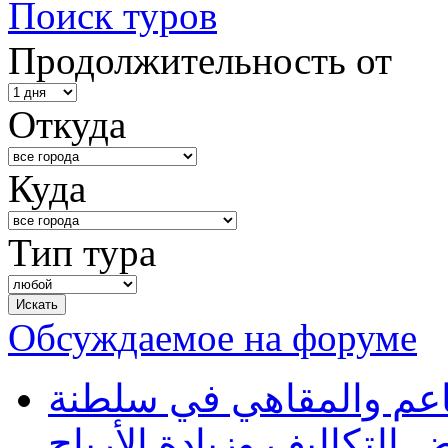
Поиск туров
Продолжительность от
Откуда
Куда
Тип тура
Обсуждаемое на форуме
طاعم والمقاهي في سلطنة
 التكاليف وزيادة الأرباح