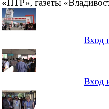
«ПТР», газеты «Владивост
Вход 
Вход 