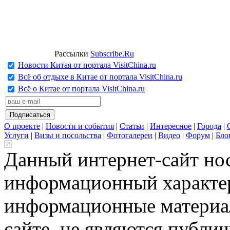
Рассылки
Subscribe.Ru
Новости Китая от портала VisitChina.ru
Всё об отдыхе в Китае от портала VisitChina.ru
Всё о Китае от портала VisitChina.ru
О проекте
|
Новости и события
|
Статьи
|
Интересное
|
Города
|
Услуги
|
Визы и посольства
|
Фотогалереи
|
Видео
|
Форум
|
Бло
Данный интернет-сайт но
информационный характер
информационные материа
сайте, не являются публи