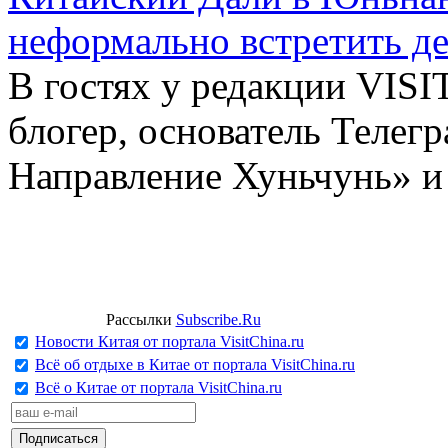
неформально встретить д
В гостях у редакции VIS
блогер, основатель Телег
Направление Хуньчунь» и
Рассылки
Subscribe.Ru
Новости Китая от портала VisitChina.ru
Всё об отдыхе в Китае от портала VisitChina.ru
Всё о Китае от портала VisitChina.ru