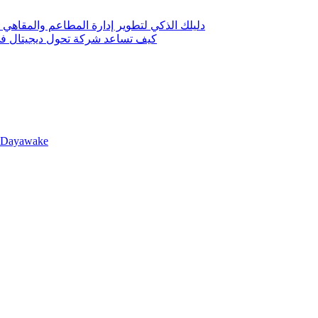
دليلك الذكي لتطوير إدارة المطاعم والمقاهي 
كيف تساعد شركة تحول ديجيتال في 
llDayawake