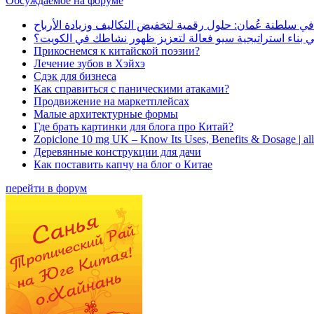
Обсуждаемое на форуме
في سلطنة عُمان: حلول رقمية لتخفيض التكاليف وزيادة الأرباح
بناء استراتيجية سيو فعالة لتعزيز ظهور نشاطك في الكويت؟
Прикоснемся к китайской поэзии?
Лечение зубов в Хэйхэ
Сдэк для бизнеса
Как справиться с паническими атаками?
Продвижение на маркетплейсах
Малые архитектурные формы
Где брать картинки для блога про Китай?
Zopiclone 10 mg UK – Know Its Uses, Benefits & Dosage | a
Деревянные конструкции для дачи
Как поставить капчу на блог о Китае
перейти в форум