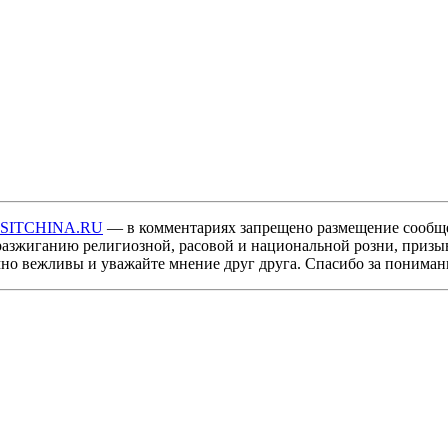
ISITCHINA.RU
— в комментариях запрещено размещение сообщ
разжиганию религиозной, расовой и национальной розни, призы
мно вежливы и уважайте мнение друг друга. Спасибо за пониман