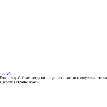
ностей
Fone и т.д. Сейчас, когда китайцы разбогатели и ощутили, что та
я деревня страны Хуаси.