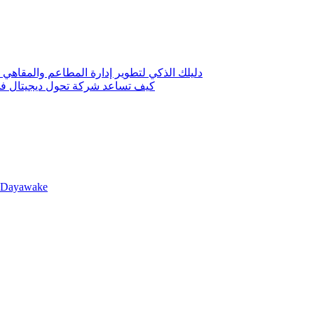
دليلك الذكي لتطوير إدارة المطاعم والمقاهي 
كيف تساعد شركة تحول ديجيتال في 
llDayawake