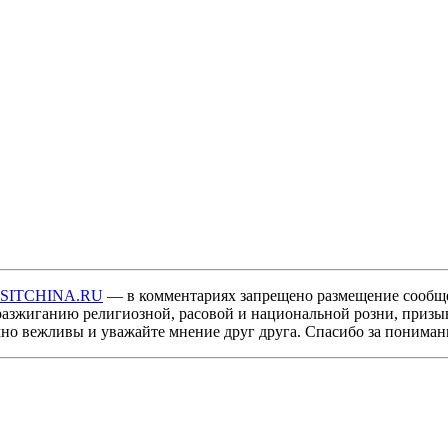
ISITCHINA.RU
— в комментариях запрещено размещение сообщ
разжиганию религиозной, расовой и национальной розни, призы
мно вежливы и уважайте мнение друг друга. Спасибо за пониман