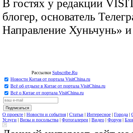
В гостях у редакции VIS
блогер, основатель Телег
Направление Хуньчунь» и
Рассылки
Subscribe.Ru
Новости Китая от портала VisitChina.ru
Всё об отдыхе в Китае от портала VisitChina.ru
Всё о Китае от портала VisitChina.ru
О проекте
|
Новости и события
|
Статьи
|
Интересное
|
Города
|
Услуги
|
Визы и посольства
|
Фотогалереи
|
Видео
|
Форум
|
Бло