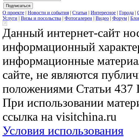
О проекте
|
Новости и события
|
Статьи
|
Интересное
|
Города
|
Услуги
|
Визы и посольства
|
Фотогалереи
|
Видео
|
Форум
|
Бло
Данный интернет-сайт но
информационный характер
информационные материа
сайте, не являются публи
положениями Статьи 437 
При использовании матери
ссылка на visitchina.ru
Условия использования