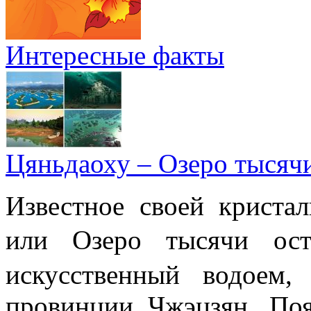
Интересные факты
Цяньдаоху – Озеро тысяч
Известное своей криста
или Озеро тысячи 
искусственный водоем,
провинции Чжэцзян. Поя