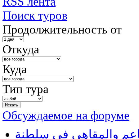
RSS лента
Поиск туров
Продолжительность от
Откуда
Куда
Тип тура
Обсуждаемое на форуме
طاعم والمقاهي في سلطنة