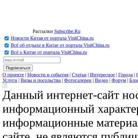
Рассылки
Subscribe.Ru
Новости Китая от портала VisitChina.ru
Всё об отдыхе в Китае от портала VisitChina.ru
Всё о Китае от портала VisitChina.ru
О проекте
|
Новости и события
|
Статьи
|
Интересное
|
Города
|
Услуги
|
Визы и посольства
|
Фотогалереи
|
Видео
|
Форум
|
Бло
Данный интернет-сайт но
информационный характер
информационные материа
сайте, не являются публи