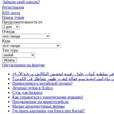
Забыли свой пароль?
Регистрация
RSS лента
Поиск туров
Продолжительность от
Откуда
Куда
Тип тура
Обсуждаемое на форуме
في سلطنة عُمان: حلول رقمية لتخفيض التكاليف وزيادة الأرباح
بناء استراتيجية سيو فعالة لتعزيز ظهور نشاطك في الكويت؟
Прикоснемся к китайской поэзии?
Лечение зубов в Хэйхэ
Сдэк для бизнеса
Как справиться с паническими атаками?
Продвижение на маркетплейсах
Малые архитектурные формы
Где брать картинки для блога про Китай?