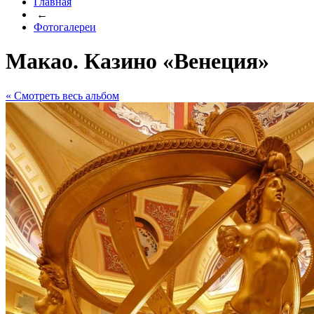
Главная
←
Фотогалереи
Макао. Казино «Венеция»
« Cмотреть весь альбом