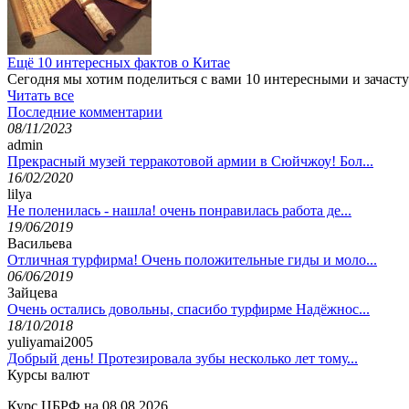
Ещё 10 интересных фактов о Китае
Сегодня мы хотим поделиться с вами 10 интересными и зачас
Читать все
Последние комментарии
08/11/2023
admin
Прекрасный музей терракотовой армии в Сюйчжоу! Бол...
16/02/2020
lilya
Не поленилась - нашла! очень понравилась работа де...
19/06/2019
Васильева
Отличная турфирма! Очень положительные гиды и моло...
06/06/2019
Зайцева
Очень остались довольны, спасибо турфирме Надёжнос...
18/10/2018
yuliyamai2005
Добрый день! Протезировала зубы несколько лет тому...
Курсы валют
Курс ЦБРФ на 08.08.2026