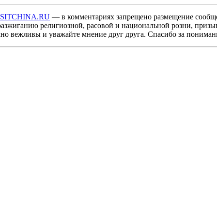
ISITCHINA.RU
— в комментариях запрещено размещение сообщ
разжиганию религиозной, расовой и национальной розни, призы
мно вежливы и уважайте мнение друг друга. Спасибо за пониман